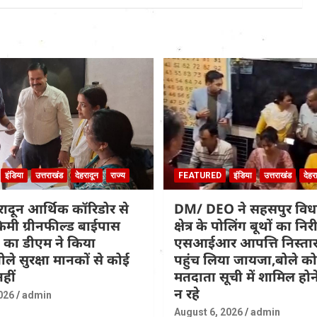
इंडिया
उत्तराखंड
देहरादून
राज्य
FEATURED
इंडिया
उत्तराखंड
देहर
हरादून आर्थिक कॉरिडोर से
DM/ DEO ने सहसपुर वि
िमी ग्रीनफील्ड बाईपास
क्षेत्र के पोलिंग बूथों का नि
 का डीएम ने किया
एसआईआर आपत्ति निस्तार
ोले सुरक्षा मानकों से कोई
पहुंच लिया जायजा,बोले कोई
हीं
मतदाता सूची में शामिल होने
न रहे
026
admin
August 6, 2026
admin