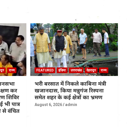
ादून
राज्य
FEATURED
इंडिया
उत्तराखंड
देहरादून
राज्य
धानसभा
भरी बरसात में निकले काबिना मंत्री
रीक्षण कर
खजानदास, किया मन्नुगंज रिस्पना
ण शिविर
समेत शहर के कई क्षेत्रों का भ्रमण
 भी पात्र
August 6, 2026
admin
 से वंचित