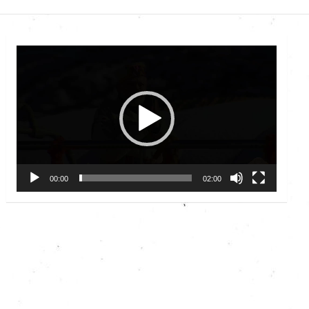
Video
Player
00:00
02:00