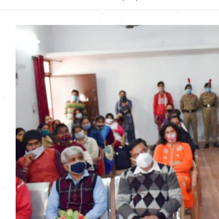
Uttarakhand News in
Hindi