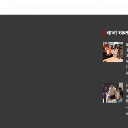
ताजा खब
क
क
अ
फ
ज
A
द
ज
प
न
स
A