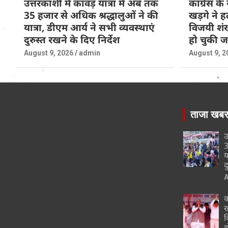
उत्तरकाशी में कांवड़ यात्रा में अब तक
कांग्रेस के 
35 हजार से अधिक श्रद्धालुओं ने की
खड़गे ने ह
यात्रा, डीएम आर्य ने सभी व्यवस्थाएं
विजयी शंख
दुरुस्त रखने के दिए निर्देश
हो चुकी 
August 9, 2026
admin
August 9, 2
ताजा खब
उ
3
य
द
A
क
ख
व
ह