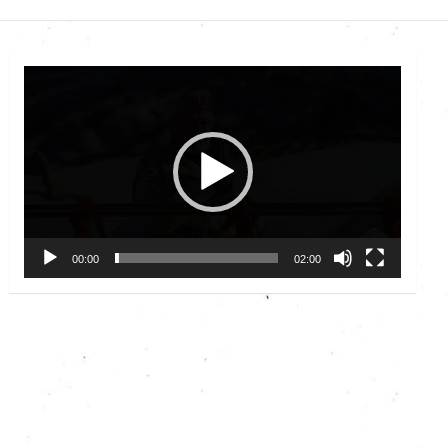
Video
Player
00:00
02:00