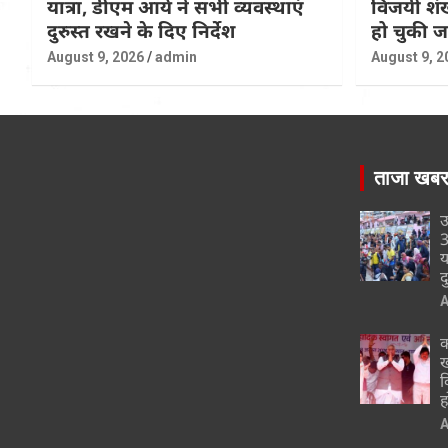
यात्रा, डीएम आर्य ने सभी व्यवस्थाएं
विजयी शंख
दुरुस्त रखने के दिए निर्देश
हो चुकी 
August 9, 2026
admin
August 9, 2
ताजा खब
उ
3
य
द
A
क
ख
व
ह
A