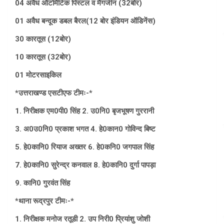
04 अवैध ऑटोमैटिक पिस्टल व मैगजीन (32बोर)
01 अवैध बन्दूक डबल बैरल(12 बोर इंडियन ऑडिनेंस)
30 कारतूस (12बोर)
10 कारतूस (32बोर)
01 मोटरसाइकिल
*उत्तराखण्ड एसटीएफ टीमः-*
1. निरीक्षक एम0पी0 सिंह 2. उ0नि0 बृजभूषण गुररानी
3. अ0उ0नि0 प्रकाश भगत 4. हे0कान0 गोविन्द बिष्ट
5. हे0कानि0 रियाज अख्तर 6. हे0कनि0 जगपाल सिंह
7. हे0कानि0 सुरेन्द्र कनवाल 8. हे0कानि0 दुर्गा पापड़ा
9. कानि0 गुरवंत सिंह
*थाना रूद्रपुर टीमः-*
1. निरीक्षक मनोज रतूडी 2. उप निरी0 प्रियांशु जोशी