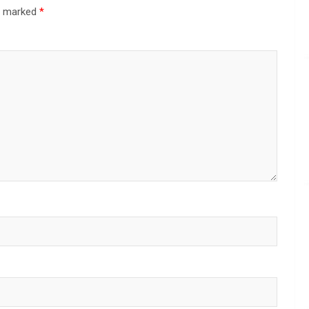
re marked
*