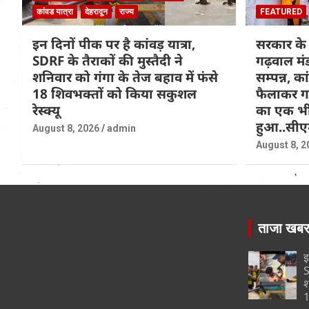
कांवड यात्रा
देहरादून
राज्य
FEATURED
इन दिनों पीक पर है कांवड़ यात्रा,
सरकार के 
SDRF के तैराकों की मुस्तैदी ने
गढ़वाल मं
शनिवार को गंगा के तेज बहाव में फंसे
सम्पन्न, क
18 शिवभक्तों को किया सकुशल
फैलाकर गए
रेस्क्यू
का एक भी
हुआ..सीए
August 8, 2026
admin
August 8, 2
ताजा खब
इ
S
श
1