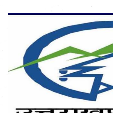
Uttarakhand News in
Hindi