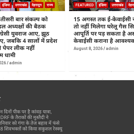
इंडिया
उत्तराखंड
देहरादून
राज्य
FEATURED
इंडिया
उत्तराखंड
देहर
तीसरी बार संकल्प को
15 अगस्त तक ई-केवाईसी न
डल अध्यक्षों की बैठक
तो नहीं मिलेगा घरेलू गैस सि
ांग्रेसी युवराज आए, झूठ
आपूर्ति पर पड़ सकता है अ
, जबकि 4 सालों में प्रदेश
केवाईसी कराना है आवश्य
 पेपर लीक नहीं
August 8, 2026
admin
म धामी
026
admin
र
न दिनों पीक पर है कांवड़ यात्रा,
DRF के तैराकों की मुस्तैदी ने
निवार को गंगा के तेज बहाव में फंसे
8 शिवभक्तों को किया सकुशल रेस्क्यू