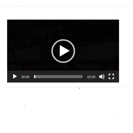
Video
Player
00:00
02:00