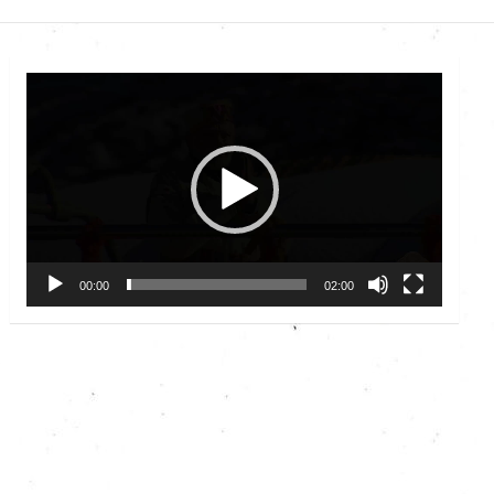
Video
Player
00:00
02:00