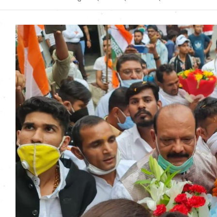
Uttarakhand News in
Hindi