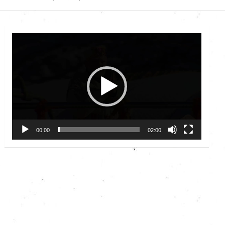
Video
Player
00:00
02:00