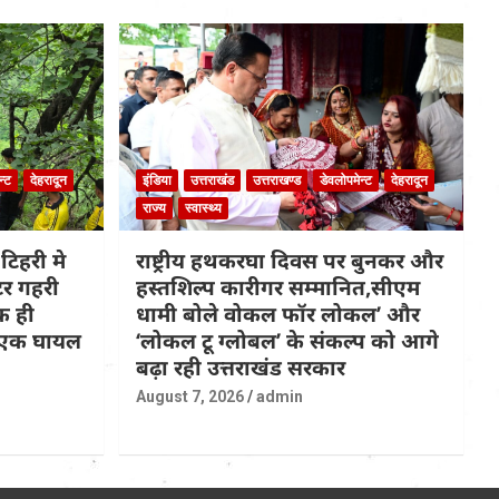
न्ट
देहरादून
इंडिया
उत्तराखंड
उत्तराखण्ड
डेवलोपमेन्ट
देहरादून
राज्य
स्वास्थ्य
टिहरी मे
राष्ट्रीय हथकरघा दिवस पर बुनकर और
टर गहरी
हस्तशिल्प कारीगर सम्मानित,सीएम
क ही
धामी बोले वोकल फॉर लोकल’ और
त,एक घायल
‘लोकल टू ग्लोबल’ के संकल्प को आगे
बढ़ा रही उत्तराखंड सरकार
August 7, 2026
admin