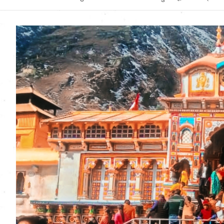
Uttarakhand News in
Hindi