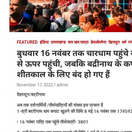
FEATURED
इंडिया
उत्तराखण्ड
चार धाम यात्रा
डेवलोपमेन्ट
देहरादून
धर्म
पर
बुधवार 16 नवंबर तक चारधाम पहुंचे सं
से ऊपर पहुंची, जबकि बद्रीनाथ के कप
शीतकाल के लिए बंद हो गए हैं
November 17, 2022
admin
देहरादून/बद्रीनाथ
अब तक दर्शनार्थियों /तीर्थयात्रियों की संख्या इस प्रकार है
1-श्री बदरीनाथ धाम कपाट खुलने की तिथि 8 मई 16 नवंबर तक 17459
• 16 नवंबर रात्रि तक पहुंचे तीर्थयात्री- 3801