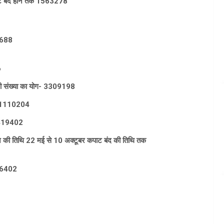
ाट बंद होने तक 1563278
5688
6
 की संख्या का योग- 3309198
्या 1110204
ा 4419402
 खुलने की तिथि 22 मई से 10 अक्टूबर कपाट बंद की तिथि तक
666402