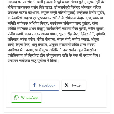
मकसद पर पर रोशनी डाली। क्‍लब के पूर्व अध्यक्ष चेतन गुरुंग, मुख्‍यमंत्री के
मीडिया सलाहकार दर्शन सिंह रावत, पूर्व महामंत्री जितेंद्र अंथवाल, वरिष्ठ
उपाध्यक्ष राजेश बड़थ्वाल, संयुक्त मंत्री नलिनी गुसाईं, संप्रेक्षक विनोद पुंडीर,
कार्यकारिणी सदस्‍य एवं पुस्‍तकालय समिति के संयोजक केदार दत्‍त, व्‍यवस्‍था
समिति संयोजक अभिषेक मिश्रा, कार्यक्रम संयोजक राजू पुशोला, खेल
समिति संयोजक अभय कैंतुरा, कार्यकारिणी सदस्‍य गौरव गुलेरी, नवीन कुमार,
संदीप त्यागी, क्लब सदस्य अजय गोयल, भूपत सिंह बिष्ट, देवेंद्र नेगी, हर्षमणि
उनियाल, महेश पांडेय, योगेश सेमवाल, संजय नेगी, मनोज ज्‍याडा, अंशुल
डांगी, केएस बिष्‍ट, भानु बंगवाल, अनुपम सकलानी सहित अन्य सदस्‍य
उपस्थित थे। कार्यक्रम में मुख्‍य अतिथि ने उत्‍तराखंड न्‍यूज कैमरामैन
एसोसिएशन की क्रिकेट टीम को पुरस्‍कार राशि के चेक भी प्रदान किए।
संचालन संयोजक राजू पुशोला ने किया।
Facebook
Twitter
WhatsApp