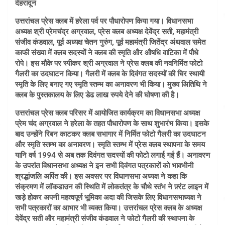
देहरादून
उत्तरांचल प्रेस क्लब में हरेला पर्व पर पौधारोपण किया गया। विधानसभा
अध्‍यक्ष श्री प्रेमचंद्र अग्रवाल, प्रेस क्‍लब अध्‍यक्ष देवेंद्र सती, महामंत्री
संजीव कंडवाल, पूर्व अध्‍यक्ष चेतन गुरुंग, पूर्व महामंत्री जितेंद्र अंथवाल समेत
काफी संख्‍या में क्‍लब सदस्‍यों ने क्‍लब की स्‍मृति और औषधि वाटिका में पौधे
रोपे। इस मौके पर स्‍पीकर श्री अग्रवाल ने प्रेस क्‍लब की न‍वनिर्मित फोटो
गैलरी का उदघाटन किया। गैलरी में क्‍लब के दिवंगत सदस्‍यों की चिर स्‍थायी
स्‍मृति के लिए बनाए गए स्‍मृति स्‍तम्‍भ का अनावरण भी किया। मुख्‍य अ‍‍िति‍थि ने
क्‍लब के पुस्‍तकालय के लिए डेढ लाख रुपये देने की घोषणा की है।
उत्तरांचल प्रेस क्लब परिसर में आयोजित कार्यक्रम का विधानसभा अध्‍यक्ष
प्रेम चंद अग्रवाल ने हरेला के तहत पौधारोपण के साथ शुभारंभ किया। इसके
बाद उन्होंने रिबन काटकर क्लब सभागार में निर्मित फोटो गैलरी का उदघाटन
और स्मृति स्तम्भ का अनावरण। स्मृति स्तम्भ में प्रेस क्लब स्थापना के समय
यानि वर्ष 1994 से अब तक दिवंगत सदस्यों की फोटो लगाई गई हैं। अनावरण
के उपरांत विधानसभा अध्यक्ष ने इन सभी दिवंगत पत्रकारों को भावभीनी
श्रद्धांजलि अर्पित की। इस अवसर पर विधानसभा अध्यक्ष ने कहा कि
संक्रमण में लॉकडाउन की स्थिति में लोकतंत्र के चौथे स्तंभ ने फ़्रंट लाइन में
खड़े होकर अपनी महत्वपूर्ण भूमिका अदा की जिसके लिए विधानसभाध्यक्ष ने
सभी पत्रकारों का आभार भी व्यक्त किया। उत्तरांचल प्रेस क्लब के अध्यक्ष
देवेंद्र सती और महामंत्री संजीव कंडवाल ने फोटो गैलरी की स्‍थापना के