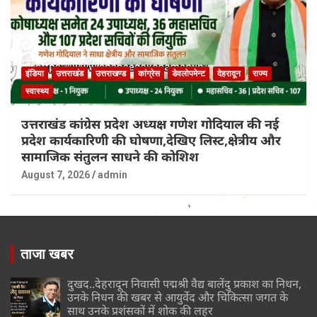
इंडिया
उत्तराखंड
उत्तराखण्ड
कांग्रेस
डेवलोपमेन्ट
देहरादून
राज्य
स्वास्थ्य
उत्तराखंड कांग्रेस प्रदेश अध्यक्ष गणेश गोदियाल की नई
प्रदेश कार्यकारिणी की घोषणा,देखिए लिस्ट,क्षेत्रीय और
सामाजिक संतुलन साधने की कोशिश
August 7, 2026
admin
ताजा खबर
दुखद..देहरादून निवासी पद्मश्री वैद्य बालेंदु प्रकाश का निधन,
उनके निधन की खबर से आयुर्वेद और चिकित्सा जगत के
साथ उनके प्रशंसकों में शोक की लहर