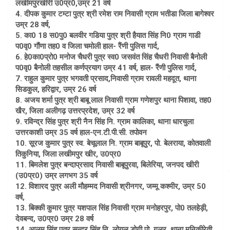
लखीमपुरखीरी उ0प्र0,उम्र 21 वर्ष
4. दीपक कुमार टम्टा पुत्र श्री रमेश राम निवासी ग्राम भतीडा जिला बागेश्वर
उम्र 28 वर्ष,
5. का0 18 स0पु0 बलवीर गडिया पुत्र श्री हैयात सिंह नि0 ग्राम गाडी
प0वृ0 गौंणा तह0 व जिला चमोली हाल- रैंणी पुलिस गार्द,
6. हे0का0प्रो0 मनोज चैधरी पुत्र स्व0 जसवंत सिंह चैधरी निवासी बैनोली
प0वृ0 बैनोली तहसील कर्णप्रयाग उम्र 41 वर्ष, हाल- रैंणी पुलिस गार्द,
7. राहुल कुमार पुत्र भगवती प्रसाद,निवासी ग्राम रावली महदूत, थाना
सिडकुल, हरिद्वार, उम्र 26 वर्ष
8. अजय शर्मा पुत्र श्री बाबू लाल निवासी ग्राम गणेशपुर थाना पिशावा, तह0
खैर, जिला अलीगढ़ उत्तरप्रदेश, उम्र 32 वर्ष
9. रविन्द्र सिंह पुत्र श्री नैन सिंह नि. ग्राम कालिका, थाना धारचुला
उत्तरकाशी उम्र 35 वर्ष हाल-एन.टी.पी.सी. तपोवन
10. सूरज कुमार पुत्र स्व. बेचूलाल नि. ग्राम बाबूपुर, पो. बेलराया, कोतवाली
तिकुनिया, जिला लखीमपुर खीर, उ0प्र0
11. बिमलेश पुत्र बन्दाप्रसाद निवासी बाबूपुरवा, बिलेरिया, जनपद खीरी
(उ0प्र0) उम्र लगभग 35 वर्ष
12. विशारद पुत्र अली मौहम्मद निवासी श्रीनगर, जम्मू कश्मीर, उम्र 50
वर्ष,
13. बिक्की कुमार पुत्र यशपाल सिंह निवासी ग्राम मनोहरपुर, पो0 तलहेड़ी,
देवबन्द, उ0प्र0 उम्र 28 वर्ष
14. आलम सिंह पुत्र सुन्दर सिंह नि. लोयल डोगी पो. गुलर, थाना मुनिकीरेती,