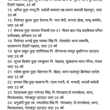
टिहरी गढ़वाल, 45 वर्ष
15. अनिल पुत्र भगतू नि. ददोली समाल्टा तह.ध्थाना कालसी देहरादून, उम्र
30 वर्ष
16. जितेन्द्र कुमार पुत्र देवराज नि. भारा सेरी, जनपद डोडा, जम्मू-कश्मीर,
उम्र 38 वर्ष
17. शेषनाथ पुत्र जयराम निवासी एफ-51 नीलम बाटा रोड़ कालीमाता मन्दिर
फरीदाबाद, हरियाणा 50 वर्ष
18. जितेन्द्र धनाई पुत्र मातवर सिंह नि. रोलाकोट थाना लम्बगाँव,
प्रतापनगर टिहरी गढ़वाल, उम्र 29 वर्ष
19. सूरज ठाकुर पुत्र श्रीनिवास नि. तीनपरसा रामपुर कुशीनगर उ0प्र0
उम्र 28 वर्ष
20. जुगल किशोर पुत्र रामकुमार नि. मेहलवा, सुखशान्त थाना नाँगल, पंजाब
उम्र 36 वर्ष
21. राकेश कुमार पुत्र रोहनराम नि. बोहल, थाना पालमपुर हिमांचल प्रदेश
उम्र 32 वर्ष
22. हरपाल सिंह पुत्र बलवन्त नि. ग्राम रतनी, पो. भगवती, थराली चमोली
उम्र 32 वर्ष
23. वेदप्रकाश पुत्र राजेन्द्र सिंह, नि.गोराखास,पो.जगतकेला, थाना,
चिरवालाताल, गोरखपुर उ0प्र0 उम्र 26 वर्ष
24. धनुर्धारी पुत्र स्व. रामललित सिंह नि. गोराखास, पो.जगतकेला, थाना,
चिरवालाताल, गोरखपुर उ0प्र0 उम्र 26 वर्ष