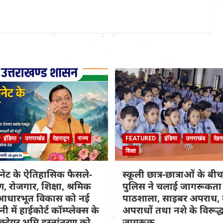
इंडिया
उत्तराखंड
देहरादून
राज्य
FEATURED
इंडिया
उत्तराखंड
देहर
शिक्षा
नेट के ऐतिहासिक फैसले-
स्कूली छात्र-छात्राओं के बीच
 रोजगार, शिक्षा, श्रमिक
पुलिस ने चलाई जागरूकता
आधारभूत विकास को नई
पाठशाला, साइबर अपराध,
ानी में हाईकोर्ट कॉम्प्लेक्स के
अपराधों तथा नशे के विरूद्
क्टेयर भूमि हस्तांतरण को
जागरूक