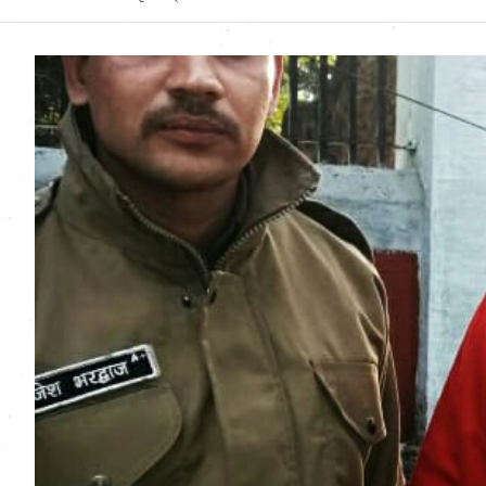
Uttarakhand News in
Hindi