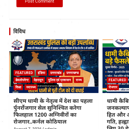
विविध
FEATURED
इंडिया
उत्तराखंड
उत्तराखण्ड
डेवलोपमेन्ट
देहरादून
पुलिस एवं प्रशासन
राज्य
FEATURED
शिक्षा
स्वास्थ्य
रोजगार
सीएम धामी के नेतृत्व में देश का पहला
धामी कैबि
र्पुनर्रोजगार सेल सुनिश्चित करेगा
जनकल्याण,
फिलहाल 1200 अग्निवीरों का
हित और 
रोजगार..कर्नल कोठियाल
गति, हल्द्व
लिए 30 हे
August 7, 2026
admin