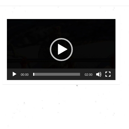
Video
Player
00:00
02:00