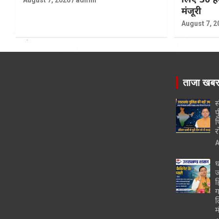
मंजूरी
August 7, 2
ताजा खब
स
र
फ
र
A
ध
ज
ह
ग
ल
म