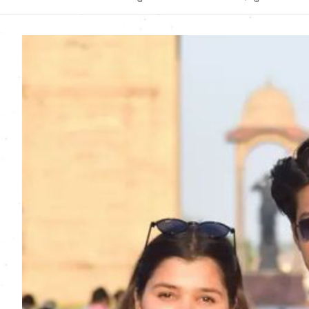
Uttarakhand News in
Hindi