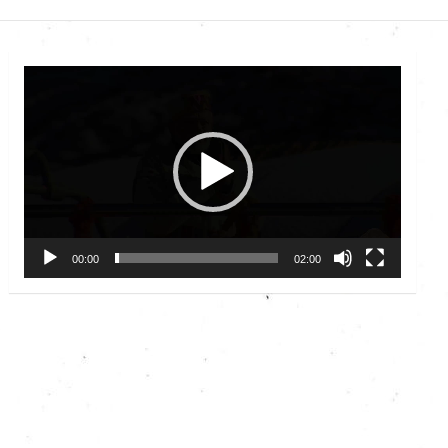
Video
Player
00:00
02:00