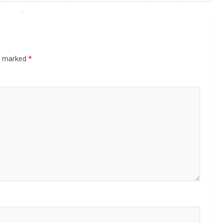
re marked
*