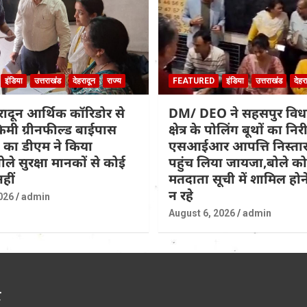
इंडिया
उत्तराखंड
देहरादून
राज्य
FEATURED
इंडिया
उत्तराखंड
देहर
हरादून आर्थिक कॉरिडोर से
DM/ DEO ने सहसपुर वि
िमी ग्रीनफील्ड बाईपास
क्षेत्र के पोलिंग बूथों का नि
 का डीएम ने किया
एसआईआर आपत्ति निस्तार
ोले सुरक्षा मानकों से कोई
पहुंच लिया जायजा,बोले कोई
हीं
मतदाता सूची में शामिल होने
न रहे
026
admin
August 6, 2026
admin
र