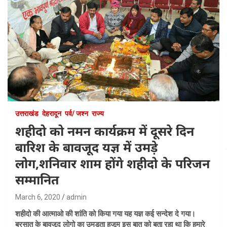
उत्तराखंड
देहरादून
पर्व/ जश्न
राज्य
शहीदो को नमन कार्यक्रम में दूसरे दिन
बारिश के बावजूद यज्ञ में उमड़े
लोग,शनिवार शाम होंगे शहीदो के परिजन
सम्मानित
March 6, 2020
admin
शहीदो की आत्माओ की शांति को किया गया यह यज्ञ कई सन्देश दे गया।
बरसात के बावजूद लोगो का उमड़ता हुजूम इस बात को बता रहा था कि हमारे