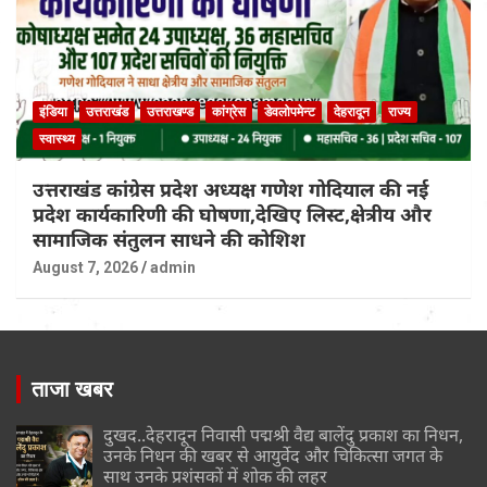
इंडिया
उत्तराखंड
उत्तराखण्ड
कांग्रेस
डेवलोपमेन्ट
देहरादून
राज्य
स्वास्थ्य
उत्तराखंड कांग्रेस प्रदेश अध्यक्ष गणेश गोदियाल की नई
प्रदेश कार्यकारिणी की घोषणा,देखिए लिस्ट,क्षेत्रीय और
सामाजिक संतुलन साधने की कोशिश
August 7, 2026
admin
ताजा खबर
दुखद..देहरादून निवासी पद्मश्री वैद्य बालेंदु प्रकाश का निधन,
उनके निधन की खबर से आयुर्वेद और चिकित्सा जगत के
साथ उनके प्रशंसकों में शोक की लहर