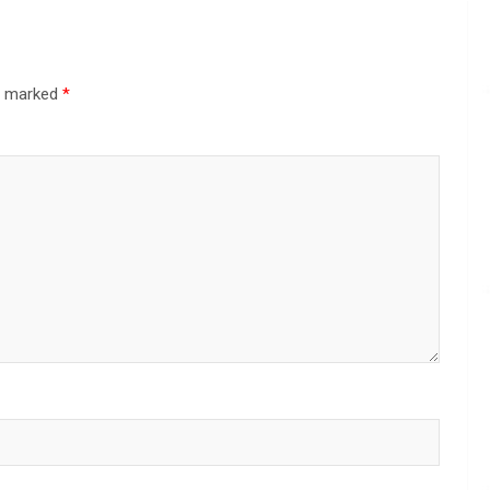
re marked
*