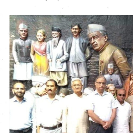
Uttarakhand News in
Hindi