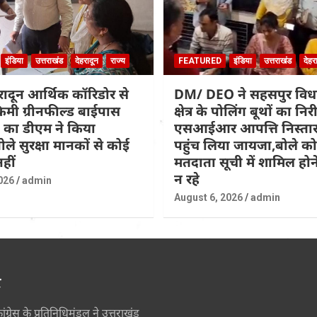
इंडिया
उत्तराखंड
देहरादून
राज्य
FEATURED
इंडिया
उत्तराखंड
देहर
हरादून आर्थिक कॉरिडोर से
DM/ DEO ने सहसपुर वि
िमी ग्रीनफील्ड बाईपास
क्षेत्र के पोलिंग बूथों का नि
 का डीएम ने किया
एसआईआर आपत्ति निस्तार
ोले सुरक्षा मानकों से कोई
पहुंच लिया जायजा,बोले कोई
हीं
मतदाता सूची में शामिल होने
न रहे
026
admin
August 6, 2026
admin
र
ांग्रेस के प्रतिनिधिमंडल ने उत्तराखंड