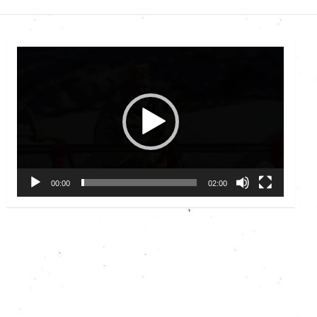
Video
Player
00:00
02:00