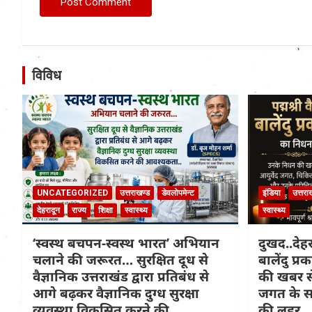
विविध
UNCATEGORIZED
उत्तराखण्ड
डेवलोपमेन्ट
इंडिया
उत्तरा
देहरादून
राज्य
शिक्षा
स्वास्थ्य
स्वास्थ्य
‘स्वस्थ बचपन-स्वस्थ भारत’ अभियान
दुखद..देहरा
चलाने की जरूरत… सुरक्षित दूध से
बालेंदु प
वैज्ञानिक उत्तराखंड द्वारा प्रतिबंध से
की खबर से
आगे बढ़कर वैज्ञानिक दुग्ध सुरक्षा
जगत के सा
व्यवस्था विकसित करने की
की लहर