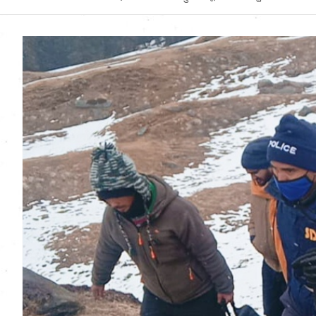
Uttarakhand News in
Hindi