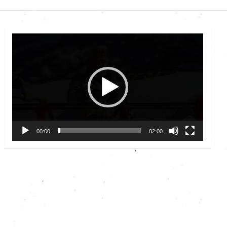
Video
Player
00:00
02:00