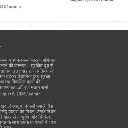
026
admin
र
स्वस्थ बचपन-स्वस्थ भारत’ अभियान
लाने की जरूरत… सुरक्षित दूध से
ैज्ञानिक उत्तराखंड द्वारा प्रतिबंध से
गे बढ़कर वैज्ञानिक दुग्ध सुरक्षा
्यवस्था विकसित करने की
वश्यकता..डॉ.बृज मोहन शर्मा
ugust 8, 2026
admin
ुखद..देहरादून निवासी पद्मश्री वैद्य
ालेंदु प्रकाश का निधन, उनके निधन
ी खबर से आयुर्वेद और चिकित्सा
गत के साथ उनके प्रशंसकों में शोक
ी लहर