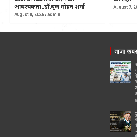
आवश्यकता..डॉ.बृज मोहन शर्मा
August 7, 2
August 8, 2026
admin
ताजा खब
‘
च
व
आ
व
आ
A
द
ब
क
ज
क