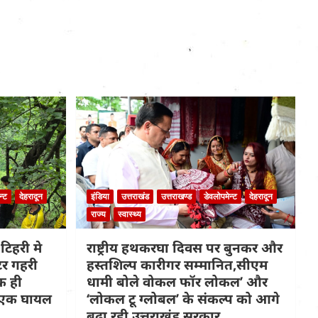
न्ट
देहरादून
इंडिया
उत्तराखंड
उत्तराखण्ड
डेवलोपमेन्ट
देहरादून
राज्य
स्वास्थ्य
टिहरी मे
राष्ट्रीय हथकरघा दिवस पर बुनकर और
टर गहरी
हस्तशिल्प कारीगर सम्मानित,सीएम
क ही
धामी बोले वोकल फॉर लोकल’ और
त,एक घायल
‘लोकल टू ग्लोबल’ के संकल्प को आगे
बढ़ा रही उत्तराखंड सरकार