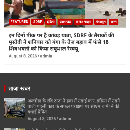
FEATURED
SDRF
इंडिया
उत्तराखंड
कांवड यात्रा
देहरादून
राज्य
इन दिनों पीक पर है कांवड़ यात्रा, SDRF के तैराकों की
मुस्तैदी ने शनिवार को गंगा के तेज बहाव में फंसे 18
शिवभक्तों को किया सकुशल रेस्क्यू
August 8, 2026
admin
ताजा खबर
अल्मोड़ा के रवि टम्टा ने हवा में उड़ाई कार, इंडिया में उड़ने
वाली पहली कार के सफल परीक्षण पर सीएम धामी ने की
बधाई प्रेषित
August 8, 2026
admin