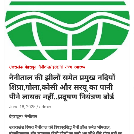
उत्तराखंड
देहरादून
नैनीताल/ हल्द्वानी
राज्य
स्वास्थ्य
नैनीताल की झीलों समेत प्रमुख नदियों
शिप्रा,गोला,कोसी और सरयू का पानी
पीने लायक नहीं..प्रदूषण नियंत्रण बोर्ड
June 18, 2025
admin
देहरादून/ नैनीताल
उत्तराखंड स्थित नैनीताल की विश्वप्रसिद्ध नैनी झील समेत भीमताल,
नौकुचियाताल और सातताल जैसी झीलों का पानी अब सीधे पीने योग्य नहीं रह