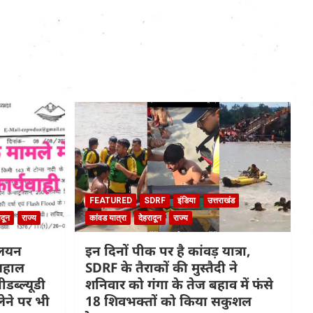
FEATURED
SDRF
इंडिया
उत्तराखंड
ादून
राज्य
कांवड यात्रा
देहरादून
राज्य
ालयन
इन दिनों पीक पर है कांवड़ यात्रा,
िलहाल
SDRF के तैराकों की मुस्तैदी ने
डब्ल्यूडी
शनिवार को गंगा के तेज बहाव में फंसे
लेने पर भी
18 शिवभक्तों को किया सकुशल