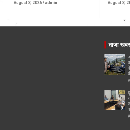
August 8, 2026
admin
August 8, 2
ताजा खब
अ
क
क
क
A
य
ध
र
क
A