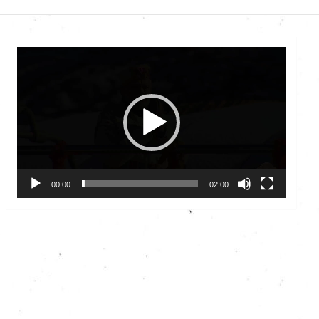
Video
Player
00:00
02:00