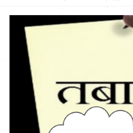
Uttarakhand News in
Hindi