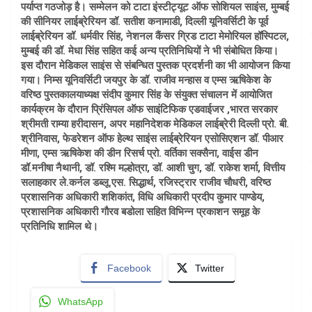
पर्याप्त गठजोड़ है। सम्मेलन को टाटा इंस्टीट्यूट ऑफ सोशियल साइंस, मुम्बई
की सीनियर लाईब्रेरियन डॉ. सतीश कनामाडी, दिल्ली यूनिवर्सिटी के पूर्व
लाईब्रेरियन डॉ. धर्मवीर सिंह, नेशनल कैंसर ग्रिड टाटा मेमोरियल हॉस्पिटल,
मुम्बई की डॉ. मेधा सिंह सहित कई अन्य प्रतिनिधियों ने भी संबोधित किया।
इस दौरान मेडिकल साइंस से संबन्धित पुस्तक प्रदर्शनी का भी आयोजन किया
गया। निम्स यूनिवर्सिटी जयपुर के डॉ. राजीव मन्हास व एम्स ऋषिकेश के
वरिष्ठ पुस्तकालयाध्यक्ष संदीप कुमार सिंह के संयुक्त संचालन में आयोजित
कार्यक्रम के दौरान प्रिंसिपल ऑफ साइंटिफिक एडवाईजर ,भारत सरकार
श्रीमती राम्या हरीदासन, अपर महानिदेशक मेडिकल लाईब्रेरी दिल्ली प्रो. बी.
श्रीनिवास, फेडरेशन ऑफ हेल्थ साइंस लाईब्रेरियन एसोसिएशन डॉ. पीआर
मीणा, एम्स ऋषिकेश की डीन रिसर्च प्रो. वर्तिका सक्सैना, वाईस डीन
डॉ.मनीषा नैथानी, डॉ. रश्मि मल्होत्रा, डॉ. आशी चुग, डॉ. राकेश शर्मा, वित्तीय
सलाहकार ले.कर्नल डब्लू.एस. सिद्धार्थ, रजिस्ट्रार राजीव चौधरी, वरिष्ठ
प्रशासनिक अधिकारी शशिकांत, विधि अधिकारी प्रदीप कुमार पाण्डेय,
प्रशासनिक अधिकारी गौरव बडोला सहित विभिन्न प्रकाशन समूह के
प्रतिनिधि शामिल थे।
Facebook
Twitter
WhatsApp