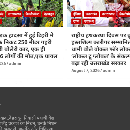
खंड
उत्तराखण्ड
डेवलोपमेन्ट
देहरादून
इंडिया
उत्तराखंड
उत्तराखण्ड
डेवलोपमे
राज्य
स्वास्थ्य
़क हादसा में हुई टिहरी मे
राष्ट्रीय हथकरघा दिवस पर
 के निकट 250 मीटर गहरी
हस्तशिल्प कारीगर सम्मान
िरी बोलेरो कार, एक ही
धामी बोले वोकल फॉर लो
 6 लोगों की मौत,एक घायल
‘लोकल टू ग्लोबल’ के संकल
बढ़ा रही उत्तराखंड सरकार
026
admin
August 7, 2026
admin
र
ुखद..देहरादून निवासी पद्मश्री वैद्य
ालेंदु प्रकाश का निधन, उनके निधन
ी खबर से आयुर्वेद और चिकित्सा