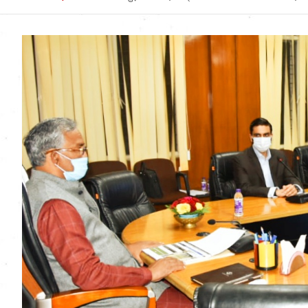
Uttarakhand News in
Hindi