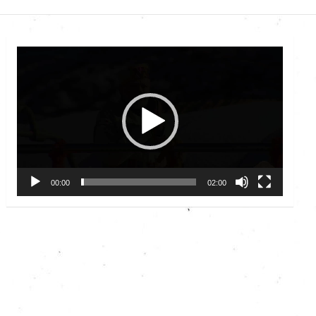
Video
Player
00:00
02:00