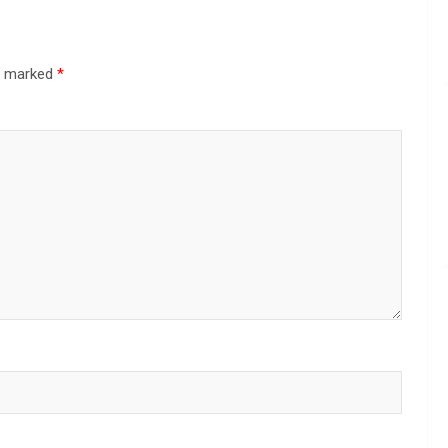
re marked
*