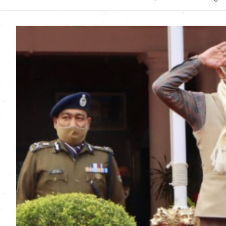
Uttarakhand News in
Hindi