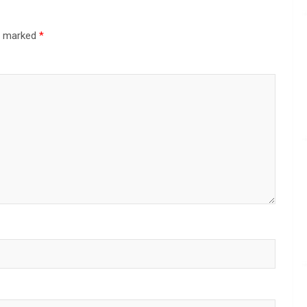
re marked
*