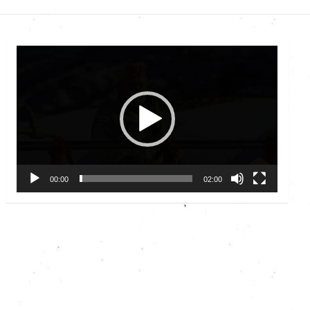
Video
Player
00:00
02:00