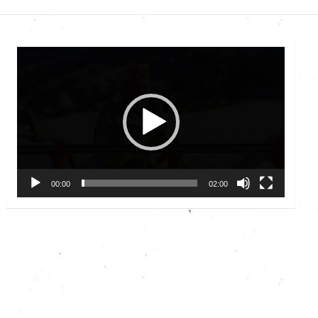
Video
Player
00:00
02:00