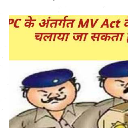
Uttarakhand News in
Hindi