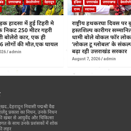
खंड
उत्तराखण्ड
डेवलोपमेन्ट
देहरादून
इंडिया
उत्तराखंड
उत्तराखण्ड
डेवलोपमे
राज्य
स्वास्थ्य
़क हादसा में हुई टिहरी मे
राष्ट्रीय हथकरघा दिवस पर
 के निकट 250 मीटर गहरी
हस्तशिल्प कारीगर सम्मान
िरी बोलेरो कार, एक ही
धामी बोले वोकल फॉर लो
 6 लोगों की मौत,एक घायल
‘लोकल टू ग्लोबल’ के संकल
बढ़ा रही उत्तराखंड सरकार
026
admin
August 7, 2026
admin
र
ुखद..देहरादून निवासी पद्मश्री वैद्य
ालेंदु प्रकाश का निधन, उनके निधन
ी खबर से आयुर्वेद और चिकित्सा
गत के साथ उनके प्रशंसकों में शोक
ी लहर