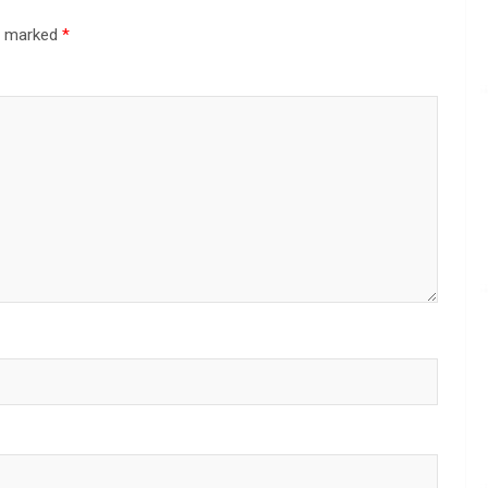
re marked
*