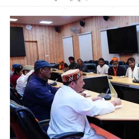
Uttarakhand News in
Hindi