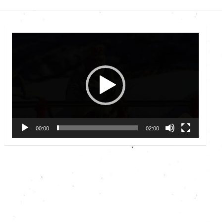
Video
Player
00:00
02:00