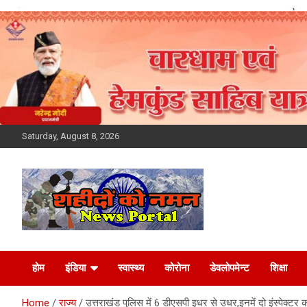
Skip
to
content
Saturday, August 8, 2026
Latest News Today,
होम
इंडिया
स्वास्थ्य
कोरोना
डेवलोपमेन्ट
शिक्षा
Breaking News,
Home
राज्य
उत्तराखंड पुलिस में 6 डीएसपी इधर से उधर,इनमें दो इंस्पेक्टर 