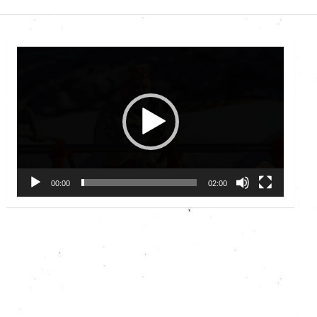
Video
Player
00:00
02:00