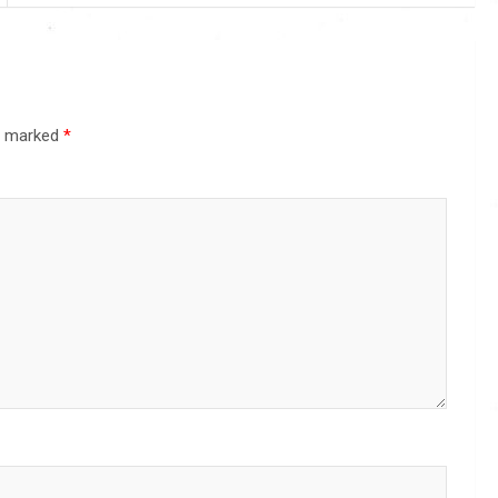
re marked
*