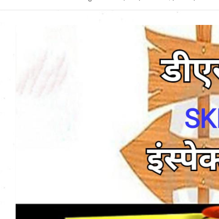
Uttarakhand News in
Hindi