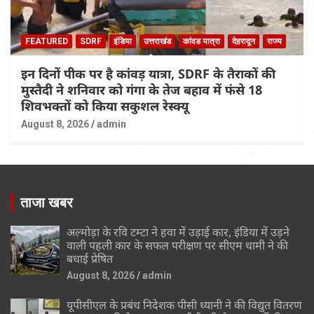
FEATURED
SDRF
इंडिया
उत्तराखंड
कांवड यात्रा
देहरादून
राज्य
इन दिनों पीक पर है कांवड़ यात्रा, SDRF के तैराकों की
मुस्तैदी ने शनिवार को गंगा के तेज बहाव में फंसे 18
शिवभक्तों को किया सकुशल रेस्क्यू
August 8, 2026
admin
ताजा खबर
अल्मोड़ा के रवि टम्टा ने हवा में उड़ाई कार, इंडिया में उड़ने
वाली पहली कार के सफल परीक्षण पर सीएम धामी ने की
बधाई प्रेषित
August 8, 2026
admin
यूपीसीएल के प्रबंध निदेशक पीसी ध्यानी ने की विद्युत वितरण