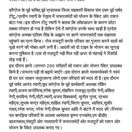
कोंग्रेस के पूर्व सचिव,पूर्व प्रशासक जिला सहकारी विकास संघ एवम पूर्व पार्षद
टीटू,/प्रवीन त्यागी के नेतृत्व में जरूरतमंदों को भोजन के पैकेट ओर राशन
बांटा गया।इस दौरान टीटू त्यागी ने बताया कि लॉकडाउन के कारण छोटा
तबका परेशान हो गया है लेकिन ऐसे में कांग्रेस उनके साथ खड़ी है प्रदेश
कांग्रेस अध्यक्ष प्रीतम सिंह के आह्वान पर हमने जरूरतमंदों तक सहायता
पहुंचाने का प्रण किया। रोज मजदूरी करके परिवार का गुजारा करने वालो को
भूखे मरने की नोबत आने लगी है। आदमी को दो टाइम के भोजन का जुगाड़
करना मुश्किल है।एक तो मज़दूरी नही मिल रही ऊपर से मंहगाई ने रिकॉर्ड
तोड़ रखे हैं।
इस दौरान हमने।लगभग 200 परीवार्रो को राशन ओर भोजन पैकेट उपलबध
किये है।जरूरत पड़ी तो बढ़ाये जाएंगे।इस दोरान हमारे स्वयमसेवको ने स्वयं
ही घर घर जाकर जतुरतमन्द लोगो एवम परिवारो को मदद दी है।इस दौरान
पूर्व पार्षद आनंद त्यागी,यूथ कांग्रेस के पूर्व कार्यकारी अधयक्ष रॉबिन
त्यागी,अजय कनोजिया,मंगेश कुमार,मोहसिन राजपूत,प्रदीप नेगी,अंकित
नेगी,सरविन्द नेगी,मोंटी त्यागी,अजय विश्वकर्मा, सुनील गुप्ता, प्रथम
महेंद्रू,सुभाष चन्द्र महेंद्रू,साहिल त्यागी,चिराग कुमार, आसिफ,सुधीर
रावत,रमेश भगत, नरेश नेगी,दीपक कुमार आदि ने बांटने में मदद की।रिस्पना
पल बागड़िया परिवारों के अलावा आमंवाला कृष्ना एनक्लेव,एम डीडीए
डालनवाला,पंचपुरी ओर नालापानी में जरूरतमंदों ओर मजदुरों को राशन ओर
भोजन के पैकेट उपलब्ध कराए गए।