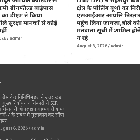
हरादून आर्थिक कॉरिडोर से
DM/ DEO ने सहसपुर वि
िमी ग्रीनफील्ड बाईपास
क्षेत्र के पोलिंग बूथों का नि
 का डीएम ने किया
एसआईआर आपत्ति निस्तार
ोले सुरक्षा मानकों से कोई
पहुंच लिया जायजा,बोले कोई
हीं
मतदाता सूची में शामिल होने
न रहे
026
admin
August 6, 2026
admin
र
ांग्रेस के प्रतिनिधिमंडल ने उत्तराखंड
े मुख्य निर्वाचन अधिकारी से SIR
भियान में ऑनलाइन माध्यम से दायर
ॉर्म-7 के संबंध मे मुलाकात कर सौंपा
्ञापन
ugust 6, 2026
admin