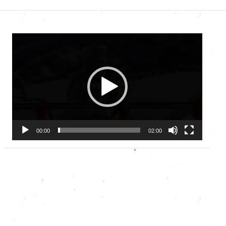
Video
Player
00:00
02:00