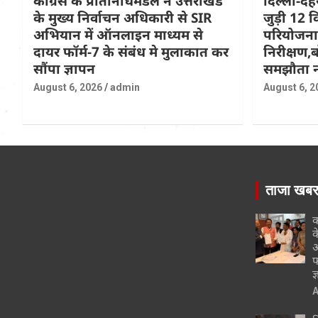
कांग्रेस के प्रतिनिधिमंडल ने उत्तराखंड
दिल्ली-दे
के मुख्य निर्वाचन अधिकारी से SIR
जुड़ी 12 क
अभियान में ऑनलाइन माध्यम से
परियोजना
दायर फॉर्म-7 के संबंध मे मुलाकात कर
निरीक्षण,ब
सौंपा ज्ञापन
समझौता न
August 6, 2026
admin
August 6, 2
ताजा खब
क
क
अ
फ
ज
A