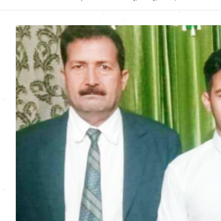
Uttarakhand News in
Hindi