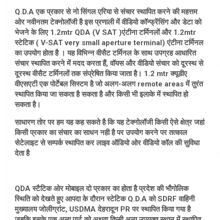
Q.D.A एक प्रकार से नो सिंगल एरिया से संचार स्थापित करने की महत्तम
ओर नवीनतम टेक्नोलॉजी है इस प्रणाली में वीडियो कॉन्फ्रेंसिंग और डेटा को
भेजने के लिए 1.2mtr QDA (V SAT )एंटीना टर्मिनलों और 1.2mtr
स्टेटिक ( V-SAT very small aperture terminal) एंटीना टर्मिनल
का उपयोग होता है । यह विभिन्न वीसैट टर्मिनल के साथ उपग्रह आधारित
संचार स्थापित करने में मदद करता हैं, वॉयस और वीडियो संचार को दूरस्थ से
दूरस्थ वीसैट टर्मिनलों तक संप्रेषित किया जाता है। 1.2 mtr क्यूडीए
वीएसएटी एक पोर्टेबल सिस्टम है जो अलग-अलग remote areas में तुरंत
स्थापित किया जा सकता है सकता है और किसी भी इलाके में स्थापित हो
सकता है।
साधारण तोर पर हम यह कह सकते है कि यह टेक्नोलॉजी किसी ऐसे क्षेत्र जहां
किसी प्रकार का संचार का साधन नही है पर उपयोग करने पर तत्काल
सेटेलाइट से सम्पर्क स्थापित कर लाइव ऑडियो ओर वीडियो कॉल की सुविधा
देता है
QDA स्टैटिक ओर मोबाइल दो प्रकार का होता है प्रदेश की भौगोलिक
स्थिति को देखते हुए आपदा के दौरान स्टेटिक Q.D.A को SDRF वाहिनी
मुख्यालय जोलीग्रांट, USDMA देहरादून PR पर स्थापित किया गया है
जबकि इसके एक अन्य पार्ट को अथवा किसी अन्य उपयुक्त स्थान में स्थापित