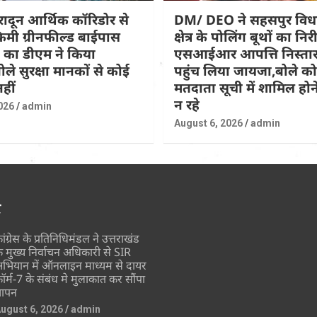
हरादून आर्थिक कॉरिडोर से
DM/ DEO ने सहसपुर वि
िमी ग्रीनफील्ड बाईपास
क्षेत्र के पोलिंग बूथों का नि
 का डीएम ने किया
एसआईआर आपत्ति निस्तार
ोले सुरक्षा मानकों से कोई
पहुंच लिया जायजा,बोले कोई
हीं
मतदाता सूची में शामिल होने
न रहे
026
admin
August 6, 2026
admin
र
ांग्रेस के प्रतिनिधिमंडल ने उत्तराखंड
े मुख्य निर्वाचन अधिकारी से SIR
भियान में ऑनलाइन माध्यम से दायर
ॉर्म-7 के संबंध मे मुलाकात कर सौंपा
्ञापन
ugust 6, 2026
admin