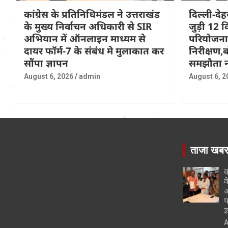
कांग्रेस के प्रतिनिधिमंडल ने उत्तराखंड
दिल्ली-दे
के मुख्य निर्वाचन अधिकारी से SIR
जुड़ी 12 क
अभियान में ऑनलाइन माध्यम से
परियोजना
दायर फॉर्म-7 के संबंध मे मुलाकात कर
निरीक्षण,ब
सौंपा ज्ञापन
समझौता न
August 6, 2026
admin
August 6, 2
ताजा खब
क
क
अ
फ
ज
A