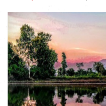
Uttarakhand News in
Hindi