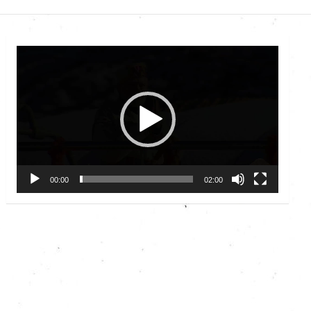
Video
Player
00:00
02:00