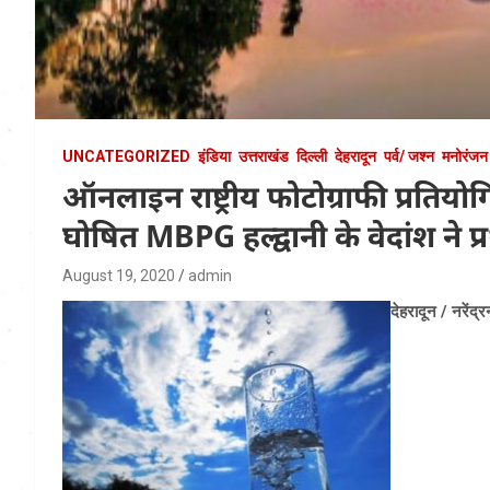
UNCATEGORIZED
इंडिया
उत्तराखंड
दिल्ली
देहरादून
पर्व/ जश्न
मनोरंजन
ऑनलाइन राष्ट्रीय फोटोग्राफी प्रतिय
घोषित MBPG हल्द्वानी के वेदांश ने प
August 19, 2020
admin
देहरादून / नरेंद्