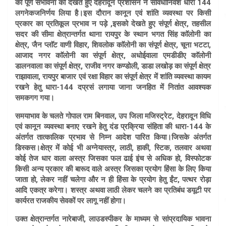
की पूर्ण संभावना को देखते हुए देहरादून प्रशासन ने सावधानिवश धारा 144
लगनेकजनिर्णय लिया है।इस दौरान कानून एवं शांति व्यवस्था पर किसी
प्रकार का प्रतिकूल प्रभाव न पड़े ,इसको देखते हुए संपूर्ण क्षेत्र, तहसील
सदर की सीमा क्षेत्रान्तर्गत थाना रायपुर के स्थान
भगत सिंह काॅलोनी
का
क्षेत्र, जैन प्लाॅट वाणी विहार, शिवलोक काॅलोनी का संपूर्ण क्षेत्र,
चूना भटटा
,
आजाद नगर काॅलोनी का संपूर्ण क्षेत्र, अधोईवाला एमडीडीए काॅलोनी
डालनवाला का संपूर्ण क्षेत्र, राजीव नगर कण्डोली, डाडा लखोड़ का संपूर्ण क्षेत्र
राझावाला,
रायपुर बाजार
एवं रक्षा विहार का संपूर्ण क्षेत्र में शांति व्यवस्था कायम
रखने हेतु धारा-144 दप्रसं लगाया जाना जनहित में नितांत आवश्यक
समकगग गया।
समयाभाव के चलते गोपाल राम बिनवाल, उप जिला मजिस्ट्रेट, देहरादून विधि
एवं कानून व्यवस्था बनाए रखने हेतु दंड प्रक्रिया संहिता की धारा-144 के
अंतर्गत तात्कालिक प्रभाव से निम्न आदेश पारित किया।जिसके अंतर्गत
डिस्कस।क्षेत्र में कोई भी अग्नेयास्त्र, लाठी, हाकी, स्टिक, तलवार अथवा
कोई तेज धार वाला अस्त्र जिसका फल ढाई इंच से अधिक हो, विस्फोटक
किसी अन्य प्रकार की बारूद वाले अस्त्र जिसका प्रयोग हिंसा के लिए किया
जाता हो, लेकर नहीं चलेगा और न ही हिंसा के प्रयोग हेतु ईंट, पत्थर रोड़ा
आदि एकत्र करेगा। शस्त्र अथवा लाठी लेकर चलने का प्रतिबंध डयूटी पर
कार्यरत राजकीय सेवकों पर लागू नहीं होगा।
उक्त क्षेत्रान्तर्गत नारेबाजी, लाउडस्पीकर के माध्यम से सांप्रदायिक भावना