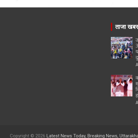
ताजा खब
उ
3
य
द
A
क
ख
व
ह
A
Copyright © 2026
Latest News Today, Breaking News, Uttarakh