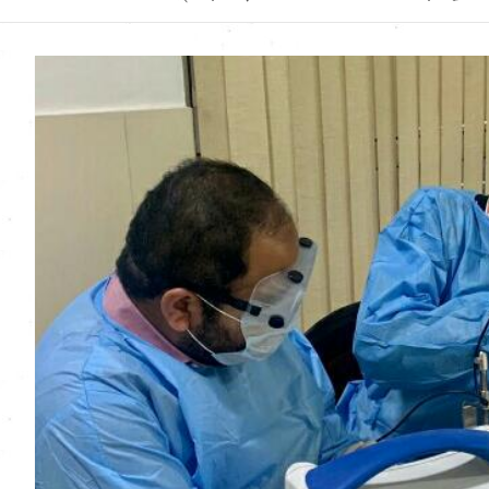
Uttarakhand News in
Hindi