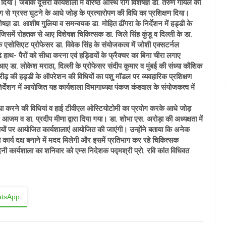
दिया। जबकि दूसरी कार्यशाला में वरिष्ठ अस्थि रोग विशेषज्ञ डा. तरुण गोयल की
रोग से ग्रस्त घुटने के आधे जोड़ के प्रत्यारोपण की विधि का प्रशिक्षण दिया।
षज्ञ डा. आशीष गुलिया व समन्वयक डा. मोहित ढींगरा के​ निर्देशन में हड्डी के
या,जिसमें रोहतक से आए विशेषज्ञ चिकित्सक डा. जिले सिंह कुंडू व दिल्ली के डा.
 एसोसिएट प्रोफेसर डा. विवेक सिंह के संयोजकत्व में जोशी एक्सटर्नल
 हाथ- पैरों को सीधा करना एवं हड्डियों के फ्रैक्चर का बिना चीरा लगाए
आए डा. लोकेश मराठा, दिल्ली के प्रोफेसर संदीप कुमार व मुंबई की संध्या कौशिक
के रीढ़ की हड्डी के ऑपरेशन की विधियों का पशु मॉडल पर व्यवहारिक प्रशिक्षण
देेशन में आयोजित यह कार्यशाला विभागाध्यक्ष पंकज कंडवाल के संयोजकत्व में
ा सीधा करने की विधियां व हाई टीवीएल ओस्टियोटोमी का प्रयोग करके आधे जोड़
 आजम व डा. प्रदीप मीणा द्वारा दिया गया। डा. शोभा एस. अरोड़ा की अध्यक्षता में
िषयों पर आयोजित कार्यशालाएं आयोजित की जाएंगी। उन्होंने बताया कि अनेक
र्य दक्ष बनाने में मदद मिलेगी और इसमें प्रतिभाग कर रहे चिकित्सक
दिनी कार्यशाला का शनिवार को एम्स निदेशक पद्मश्री प्रो. रवि कांत विधिवत
tsApp