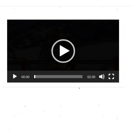
Video
Player
00:00
02:00