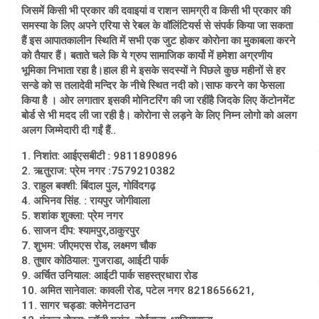
जिसमें किसी भी प्रकार की दवाइयां व राशन सामग्री व किसी भी प्रकार की
समस्या के लिए अपने एरिया से रेबल के वॉलिंटियर्स से संपर्क किया जा सकता
हैं इस आपातकालीन स्थिति में सभी एक जुट होकर कोरोना का मुकाबला करने
को तैयार हैं। बताते चले कि ये ग्रुप सामाजिक कार्यो में हमेशा अग्रणीय
भूमिका निभाता रहा है।हाल ही मे इसके सदस्यों ने पिछले कुछ महीनों से हर
सन्डे को स तलादेवी मन्दिर के नीचे स्थित नदी को।साफ करने का फेसला
किया है । ओर लगातार इसकी मोनिटरिंग की जा रहींहै जिदके लिए केंटोनमेंट
बोर्ड से भी मदद ली जा रही है। कोरोना से लड़ने के लिए निम्न लोगो को अलग
अलग जिम्मेदारी दी गईं हैं..
1. निशांत: आईएसबीटी : 9811890896
2. ऋतुराज: प्रेम नगर :7579210382
3. राहुल बक्शी: बिंदाल पुल, गोविंदगढ़
4. अभिनव सिंह. : रायपुर जोगीवाला
5. शशांक शुक्ला: प्रेम नगर
6. साजन दीप: श्यामपुर,ठाकुरपुर
7. शुभम: जीएमएस रोड, लक्ष्मण चौक
8. तुषार कोठियाल: गुजराडा, आईटी पार्क
9. अर्चित उनियाल: आईटी पार्क सहस्त्रधारा रोड
10. अमित सानेवाल: कावली रोड, पटेल नगर 8218656621,
11. सागर चड्डा: क्लेमेनटाउन