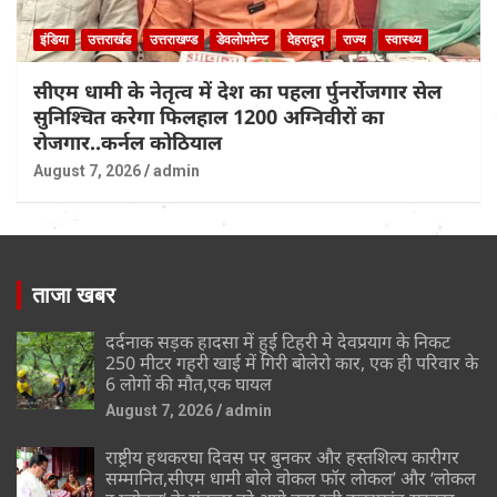
इंडिया
उत्तराखंड
उत्तराखण्ड
डेवलोपमेन्ट
देहरादून
राज्य
स्वास्थ्य
सीएम धामी के नेतृत्व में देश का पहला र्पुनर्रोजगार सेल
सुनिश्चित करेगा फिलहाल 1200 अग्निवीरों का
रोजगार..कर्नल कोठियाल
August 7, 2026
admin
ताजा खबर
दर्दनाक सड़क हादसा में हुई टिहरी मे देवप्रयाग के निकट
250 मीटर गहरी खाई में गिरी बोलेरो कार, एक ही परिवार के
6 लोगों की मौत,एक घायल
August 7, 2026
admin
राष्ट्रीय हथकरघा दिवस पर बुनकर और हस्तशिल्प कारीगर
सम्मानित,सीएम धामी बोले वोकल फॉर लोकल’ और ‘लोकल