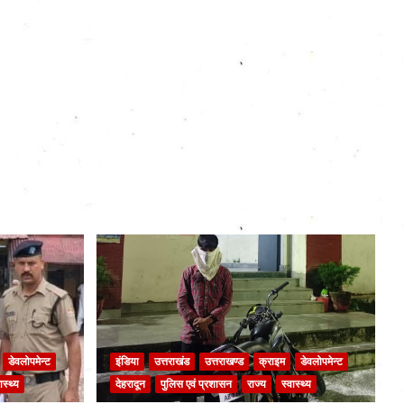
डेवलोपमेन्ट
इंडिया
उत्तराखंड
उत्तराखण्ड
क्राइम
डेवलोपमेन्ट
ास्थ्य
देहरादून
पुलिस एवं प्रशासन
राज्य
स्वास्थ्य