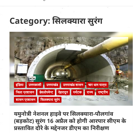
Uttarakhand News in
Hindi
Category:
सिलक्यारा सुरंग
इंडिया
उत्तरकाशी
उत्तराखंड
उत्तराखंड शासन
चार धाम यात्रा
जिला प्रशासन
डेवलोपमेन्ट
देहरादून
पर्यटक
राज्य
राष्ट्रीय
शासन प्रशासन
सिलक्यारा सुरंग
यमुनोत्री नेशनल हाइवे पर सिलक्यारा-पौलगांव
(बड़कोट) सुरंग 16 अप्रैल को होगी आरपार सीएम के
प्रस्तावित दौरे के मद्देनजर डीएम का निरीक्षण