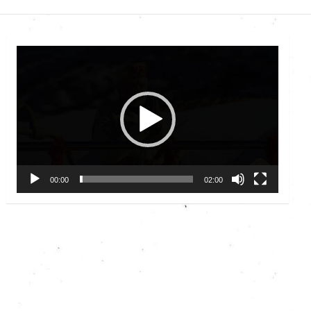
Video
Player
00:00
02:00